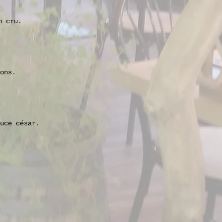
n cru.
ons.
uce césar.