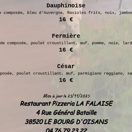
Dauphinoise
e composée, bleu d’Auvergne, Ravioles frits, noix, jambo
16 €
Fermière
de composée, poulet croustillant, œuf, pomme, noix, lard
16 €
César
posée, poulet croustillant, œuf, parmigiano reggiano, sa
16 €
Mise à jour le 25/11/2025
Restaurant Pizzeria LA FALAISE
4 Rue Général Bataille
38520 LE BOURG D'OISANS
04.76.79.23.22